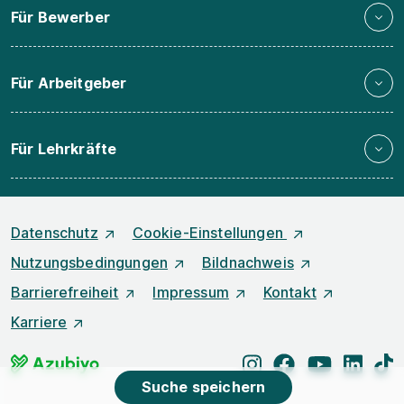
Für Bewerber
Für Arbeitgeber
Für Lehrkräfte
Datenschutz
Cookie-Einstellungen
Nutzungsbedingungen
Bildnachweis
Barrierefreiheit
Impressum
Kontakt
Karriere
instagram
facebook
youtube
linked
t
Suche speichern