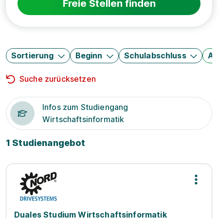
Freie Stellen finden
Sortierung
Beginn
Schulabschluss
Au
Suche zurücksetzen
Infos zum Studiengang
Wirtschaftsinformatik
1 Studienangebot
Duales Studium Wirtschaftsinformatik