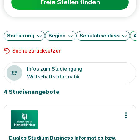
Freie Stellen finden
Sortierung
Beginn
Schulabschluss
Au
Suche zurücksetzen
Infos zum Studiengang
Wirtschaftsinformatik
4 Studienangebote
Duales Studium Business Informatics bzw.