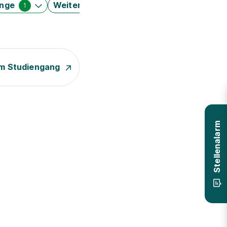
änge
Weitere Filter
1
m Studiengang
Stellenalarm