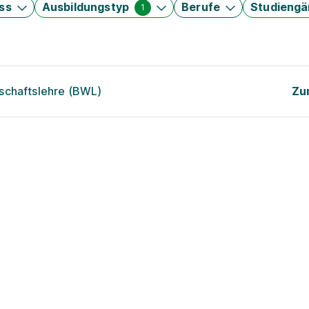
ss
Ausbildungstyp
Berufe
Studieng
1
schaftslehre (BWL)
Zu