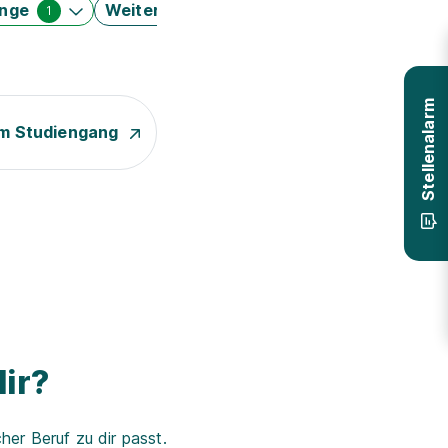
änge
Weitere Filter
1
Stellenalarm
m Studiengang
ir?
er Beruf zu dir passt.