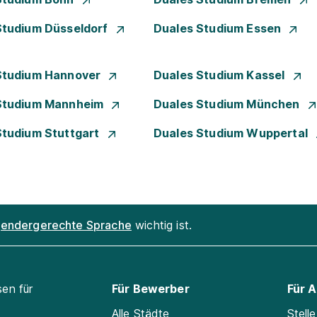
Studium Düsseldorf
Duales Studium Essen
Studium Hannover
Duales Studium Kassel
Studium Mannheim
Duales Studium München
Studium Stuttgart
Duales Studium Wuppertal
endergerechte Sprache
wichtig ist.
sen für
Für Bewerber
Für 
Alle Städte
Stell