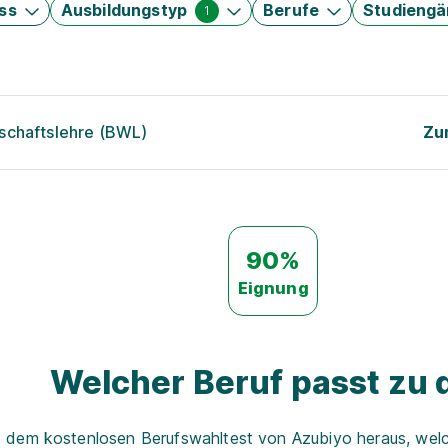
ss
Ausbildungstyp
Berufe
Studieng
1
schaftslehre (BWL)
Zu
90%
Eignung
Welcher Beruf passt zu d
t dem kostenlosen Berufswahltest von Azubiyo heraus, welch