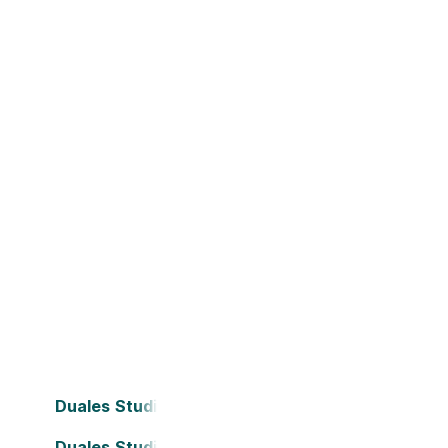
Duales Studium Bielefeld
Duales Studium Dortmund