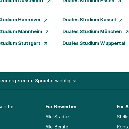
Studium Düsseldorf
Duales Studium Essen
Studium Hannover
Duales Studium Kassel
Studium Mannheim
Duales Studium München
Studium Stuttgart
Duales Studium Wuppertal
endergerechte Sprache
wichtig ist.
sen für
Für Bewerber
Für 
Alle Städte
Stell
Alle Berufe
Kont