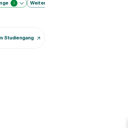
änge
Weitere Filter
1
m Studiengang