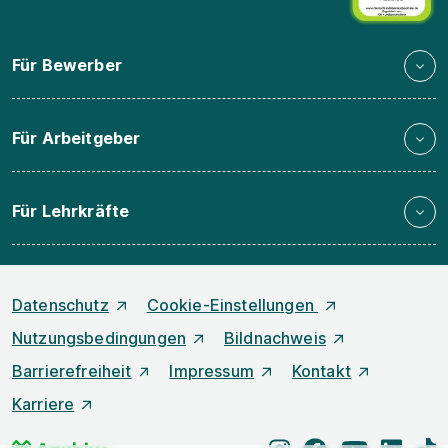
Für Bewerber
Für Arbeitgeber
Für Lehrkräfte
Datenschutz
Cookie-Einstellungen
Nutzungsbedingungen
Bildnachweis
Barrierefreiheit
Impressum
Kontakt
Karriere
instagram
facebook
youtube
linked
t