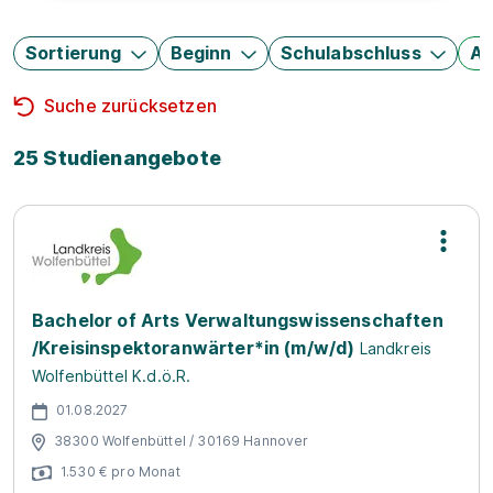
Sortierung
Beginn
Schulabschluss
Au
Suche zurücksetzen
25 Studienangebote
Bachelor of Arts Verwaltungswissenschaften
/Kreisinspektoranwärter*in (m/w/d)
Landkreis
Wolfenbüttel K.d.ö.R.
01.08.2027
38300 Wolfenbüttel / 30169 Hannover
1.530 € pro Monat