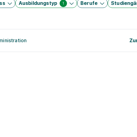
ss
Ausbildungstyp
Berufe
Studieng
1
inistration
Zu