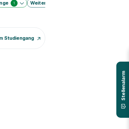
änge
Weitere Filter
1
m Studiengang
Stellenalarm