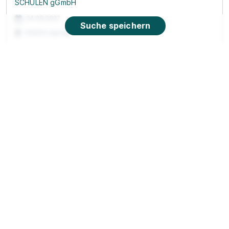
SCHULEN gGmbH
24.08.2027
Suche speichern
04229 Leipzig
Schnellbewerbung
Ausbildung in Leipzig: Erzieher/in
Ludwig Fresenius
Schulen
01.08.2027
04177 Leipzig