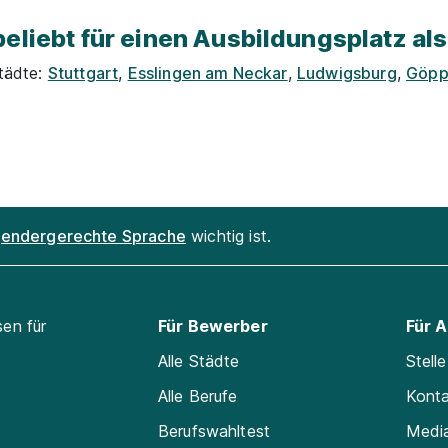
eliebt für einen Ausbildungsplatz als
Städte:
Stuttgart
,
Esslingen am Neckar
,
Ludwigsburg
,
Göpp
endergerechte Sprache
wichtig ist.
sen für
Für Bewerber
Für 
Alle Städte
Stell
Alle Berufe
Kont
Berufswahltest
Medi