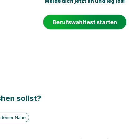
Melde dich jetzt an und leg los!
Berufswahltest starten
hen sollst?
n deiner Nähe