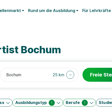
ellenmarkt
Rund um die Ausbildung
Für Lehrkräfte
rtist Bochum
Freie Ste
25 km
ss
Ausbildungstyp
Berufe
Studi
1
1