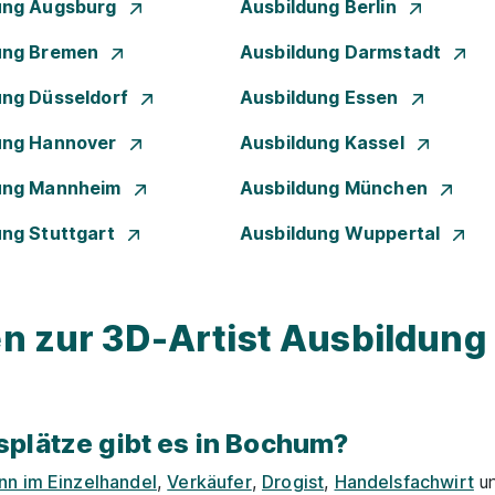
ung Augsburg
Ausbildung Berlin
ung Bremen
Ausbildung Darmstadt
ung Düsseldorf
Ausbildung Essen
ung Hannover
Ausbildung Kassel
ung Mannheim
Ausbildung München
ung Stuttgart
Ausbildung Wuppertal
en zur 3D-Artist Ausbildung 
plätze gibt es in Bochum?
n im Einzelhandel
,
Verkäufer
,
Drogist
,
Handelsfachwirt
u