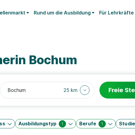
ellenmarkt
Rund um die Ausbildung
Für Lehrkräfte
herin Bochum
Freie Ste
25 km
ss
Ausbildungstyp
Berufe
Studi
1
1