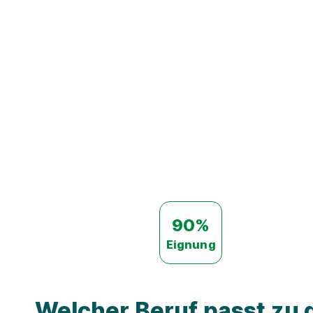
90%
Eignung
Welcher Beruf passt zu d