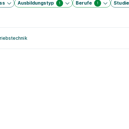
ss
Ausbildungstyp
Berufe
Studi
1
1
triebstechnik