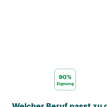
90%
Eignung
Welcher Beruf passt zu d