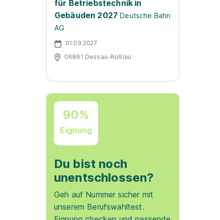
für Betriebstechnik in
Gebäuden 2027
Deutsche Bahn
AG
01.09.2027
06861 Dessau-Roßlau
90%
Eignung
Du bist noch
unentschlossen?
Geh auf Nummer sicher mit
unserem Berufswahltest.
Eignung checken und passende