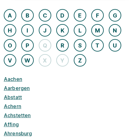
A
B
C
D
E
F
G
H
I
J
K
L
M
N
O
P
Q
R
S
T
U
V
W
X
Y
Z
Aachen
Aarbergen
Abstatt
Achern
Achstetten
Affing
Ahrensburg