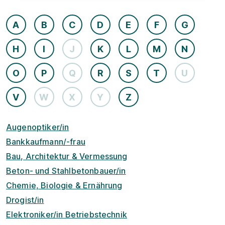
A
B
C
D
E
F
G
H
I
J
K
L
M
N
O
P
Q
R
S
T
U
V
W
X
Y
Z
Augenoptiker/in
Bankkaufmann/-frau
Bau, Architektur & Vermessung
Beton- und Stahlbetonbauer/in
Chemie, Biologie & Ernährung
Drogist/in
Elektroniker/in Betriebstechnik