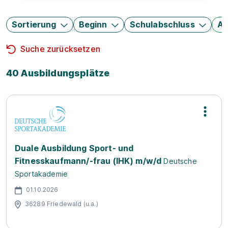
Sortierung
Beginn
Schulabschluss
Au
Suche zurücksetzen
40 Ausbildungsplätze
Duale Ausbildung Sport- und
Fitnesskaufmann/-frau (IHK) m/w/d
Deutsche
Sportakademie
01.10.2026
36289 Friedewald (u.a.)