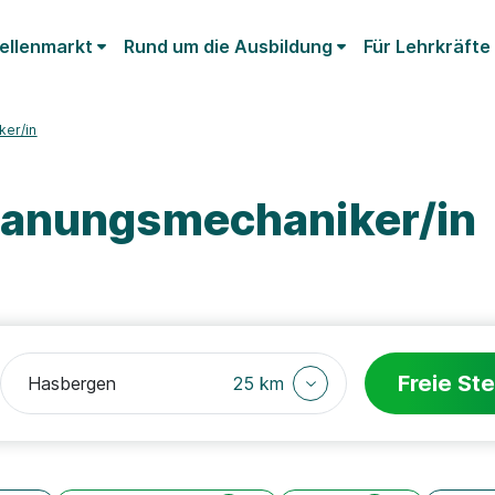
ellenmarkt
Rund um die Ausbildung
Für Lehrkräfte
er/in
panungsmechaniker/in
Freie Ste
25 km