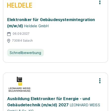
Elek­tro­ni­ker für Ge­bäu­de­sys­tem­in­te­gra­ti­on
(m/w/d)
Heldele GmbH
06.09.2027
73084 Salach
Schnellbewerbung
Ausbildung Elektroniker für Energie - und
Gebäudetechnik (m/w/d) 2027
LEONHARD WEISS