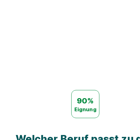
90%
Eignung
Welcher Beruf passt zu d