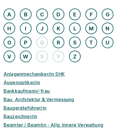
A
B
C
D
E
F
G
H
I
J
K
L
M
N
O
P
Q
R
S
T
U
V
W
X
Y
Z
Anlagenmechaniker/in SHK
Augenoptiker/in
Bankkaufmann/-frau
Bau, Architektur & Vermessung
Baugeräteführer/in
Bauzeichner/in
Beamter / Beamtin - Allg. Innere Verwaltung