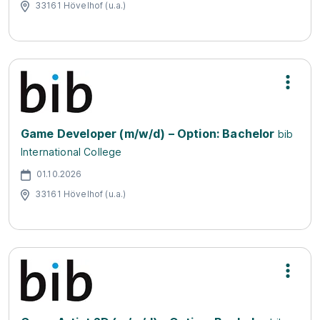
33161 Hövelhof (u.a.)
Game Developer (m/w/d) – Option: Bachelor
bib
International College
01.10.2026
33161 Hövelhof (u.a.)