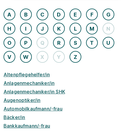
A
B
C
D
E
F
G
H
I
J
K
L
M
N
O
P
Q
R
S
T
U
V
W
X
Y
Z
Altenpflegehelfer/in
Anlagenmechaniker/in
Anlagenmechaniker/in SHK
Augenoptiker/in
Automobilkaufmann/-frau
Bäcker/in
Bankkaufmann/-frau