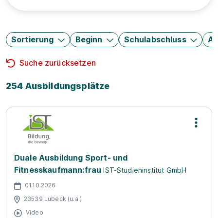
Sortierung
Beginn
Schulabschluss
Au
Suche zurücksetzen
254 Ausbildungsplätze
Duale Ausbildung Sport- und
Fitnesskaufmann:frau
IST-Studieninstitut GmbH
01.10.2026
23539 Lübeck (u.a.)
Video