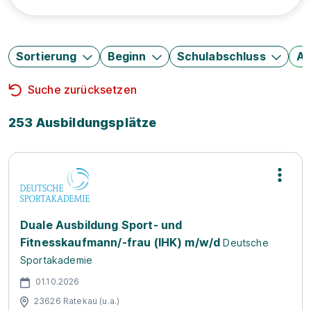
Sortierung
Beginn
Schulabschluss
Au
Suche zurücksetzen
253 Ausbildungsplätze
Duale Ausbildung Sport- und
Fitnesskaufmann/-frau (IHK) m/w/d
Deutsche
Sportakademie
01.10.2026
23626 Ratekau (u.a.)