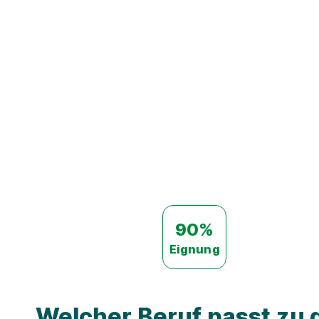
90%
Eignung
Welcher Beruf passt zu d