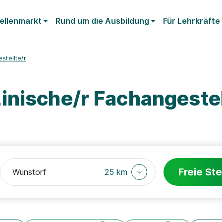
ellenmarkt
Rund um die Ausbildung
Für Lehrkräfte
stellte/r
nische/r Fachangestel
Freie Ste
25 km