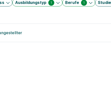
ss
Ausbildungstyp
Berufe
Studi
1
1
angestellter