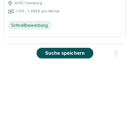
20457 Hamburg
1.165 - 1.399 € pro Monat
Schnellbewerbung
Suche speichern
Schifffahrtskaufmann (TRAMP) (m/w/d)
SAL
Heavy Lift GmbH & Co. KG
01.09.2027
20457 Hamburg