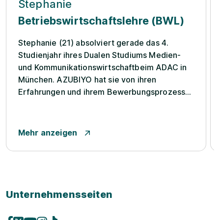
Stephanie
Betriebswirtschaftslehre (BWL)
Stephanie (21) absolviert gerade das 4.
Studienjahr ihres Dualen Studiums Medien-
und Kommunikationswirtschaftbeim ADAC in
München. AZUBIYO hat sie von ihren
Erfahrungen und ihrem Bewerbungsprozess
berichtet. „Ich kenne wenige Menschen, die
direkt nach ihrem Schulabschluss wissen,
welchen Beruf sie später ausüben möchten.
Mehr anzeigen
So ging es auch mir. Nach dem Abitu...
Unternehmensseiten