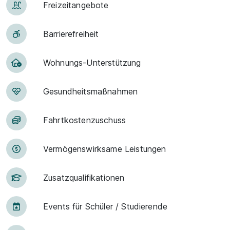
Frei­zeit­an­ge­bo­te
Barriere­frei­heit
Woh­nungs-Un­ter­stüt­zung
Ge­sund­heits­maß­nah­men
Fahrt­kosten­zu­schuss
Vermögens­wirksame Leistungen
Zu­satz­qua­li­fi­ka­tio­nen
Events für Schü­ler / Stu­die­ren­de