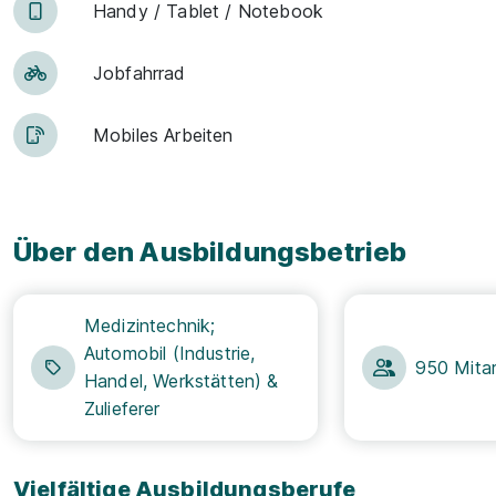
Han­dy / Tab­let / Note­book
Jobfahrrad
Mobiles Arbeiten
Über den Ausbildungsbetrieb
Medizintechnik;
Automobil (Industrie,
950 Mitar
Handel, Werkstätten) &
Zulieferer
Vielfältige Ausbildungsberufe