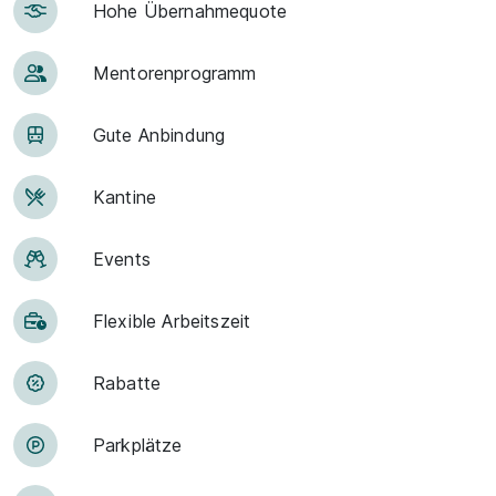
Hohe Über­nah­me­quote
Men­to­ren­pro­gramm
Gute An­bin­dung
Kantine
Events
Flexible Arbeitszeit
Rabatte
Park­plätze