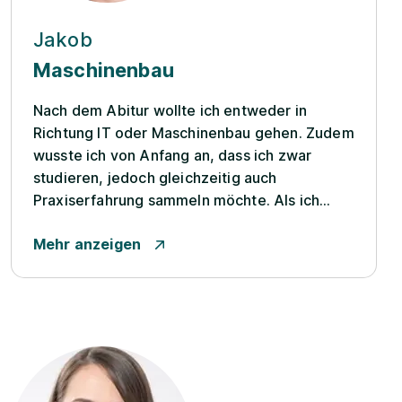
Jakob
Maschinenbau
Nach dem Abitur wollte ich entweder in
Richtung IT oder Maschinenbau gehen. Zudem
wusste ich von Anfang an, dass ich zwar
studieren, jedoch gleichzeitig auch
Praxiserfahrung sammeln möchte. Als ich
zufällig auf das Angebot ‚DH-Student
Mehr anzeigen
Maschinenbau‘ von ADMEDES gestoßen bin,
war mir recht schnell klar, dass das gut passen
könnte. Mein IT-Interesse kann ich im...