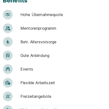
Benefits
Hohe Über­nah­me­quote
Men­to­ren­pro­gramm
Betr. Alters­vor­sorge
Gute An­bin­dung
Events
Flexible Arbeitszeit
Frei­zeit­an­ge­bo­te