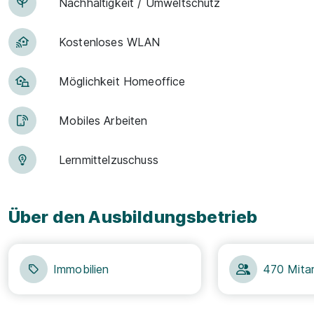
Nachhaltigkeit / Umweltschutz
Kostenloses WLAN
Möglichkeit Homeoffice
Mobiles Arbeiten
Lern­mit­tel­zu­schuss
Über den Ausbildungsbetrieb
Immobilien
470 Mitar