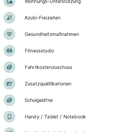
Woh­nungs-Un­ter­stüt­zung
Azubi-Frei­zei­ten
Ge­sund­heits­maß­nah­men
Fit­ness­stu­dio
Fahrt­kosten­zu­schuss
Zu­satz­qua­li­fi­ka­tio­nen
Schulgeld­frei
Han­dy / Tab­let / Note­book