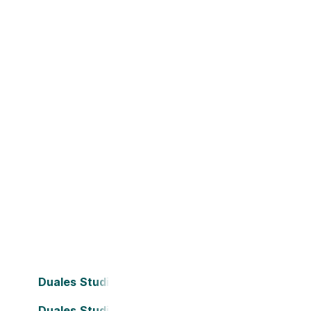
Duales Studium Bielefeld
Duales Studium Dortmund