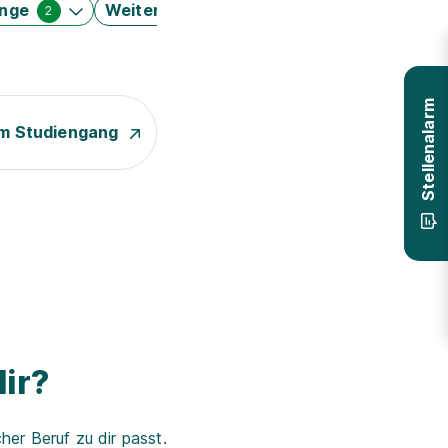
änge
Weitere Filter
2
Stellenalarm
m Studiengang
ir?
er Beruf zu dir passt.