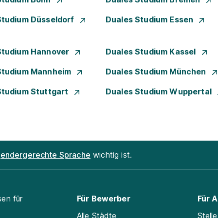
Studium Düsseldorf
Duales Studium Essen
Studium Hannover
Duales Studium Kassel
Studium Mannheim
Duales Studium München
Studium Stuttgart
Duales Studium Wuppertal
endergerechte Sprache
wichtig ist.
sen für
Für Bewerber
Für 
Alle Städte
Stell