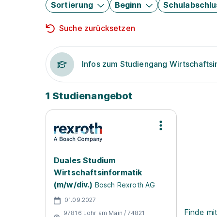
Sortierung
Beginn
Schulabschlu
Suche zurücksetzen
Infos zum Studiengang Wirtschaftsi
1 Studienangebot
Duales Studium
Wirtschaftsinformatik
(m/w/div.)
Bosch Rexroth AG
01.09.2027
Finde mi
97816 Lohr am Main / 74821