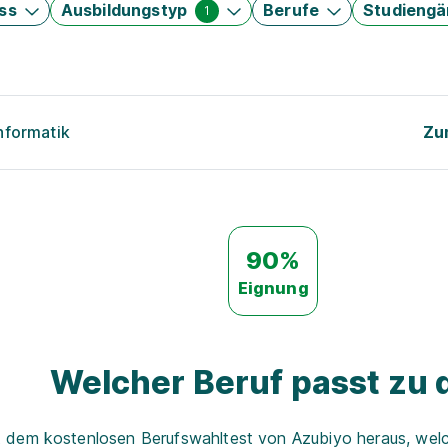
ss
Ausbildungstyp
Berufe
Studieng
1
nformatik
Zu
90%
Eignung
Welcher Beruf passt zu d
t dem kostenlosen Berufswahltest von Azubiyo heraus, welch