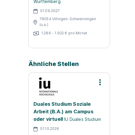
Württemberg
01.09.2027
78054 Villingen-Schwenningen
(u.a.)
1.289 - 1.502 € pro Monat
Ähnliche Stellen
Duales Studium Soziale
Arbeit (B.A.) am Campus
oder virtuell
IU Duales Studium
01.10.2026