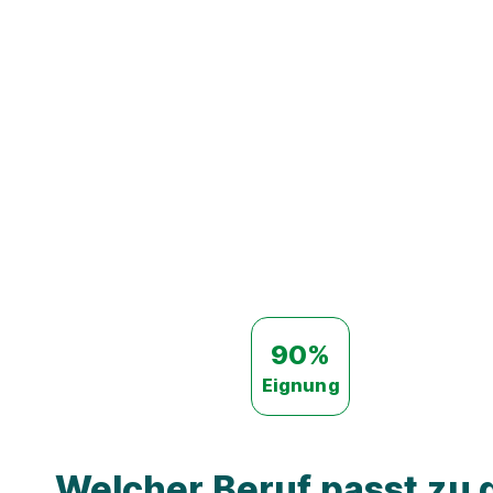
90%
Eignung
Welcher Beruf passt zu d