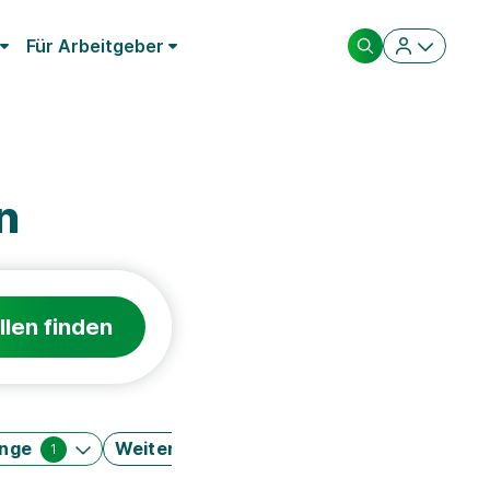
Für Arbeitgeber
n
llen finden
änge
Weitere Filter
1