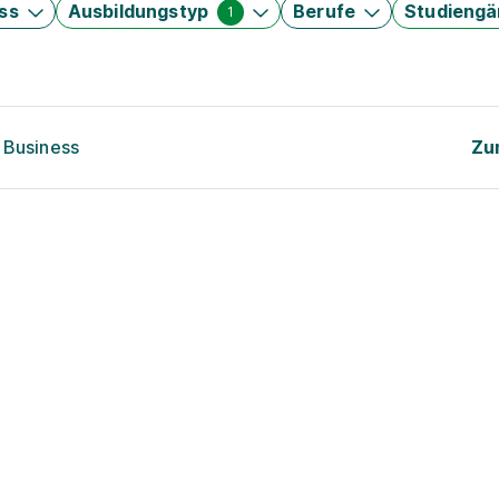
ss
Ausbildungstyp
Berufe
Studieng
1
 Business
Zu