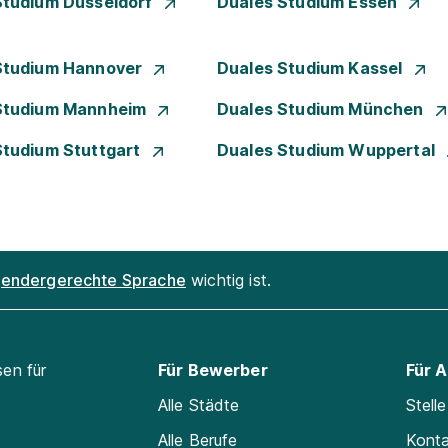
Studium Düsseldorf
Duales Studium Essen
Studium Hannover
Duales Studium Kassel
Studium Mannheim
Duales Studium München
Studium Stuttgart
Duales Studium Wuppertal
endergerechte Sprache
wichtig ist.
sen für
Für Bewerber
Für 
Alle Städte
Stell
Alle Berufe
Kont