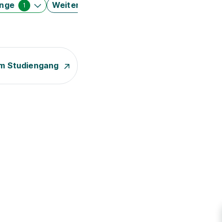
änge
Weitere Filter
1
m Studiengang