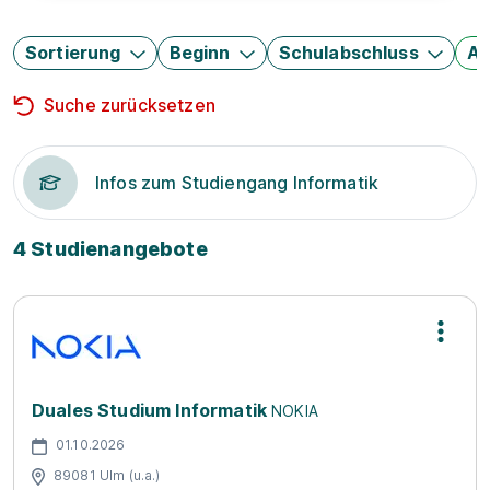
Sortierung
Beginn
Schulabschluss
Au
Suche zurücksetzen
Infos zum Studiengang Informatik
4 Studienangebote
Duales Studium Informatik
NOKIA
01.10.2026
89081 Ulm (u.a.)