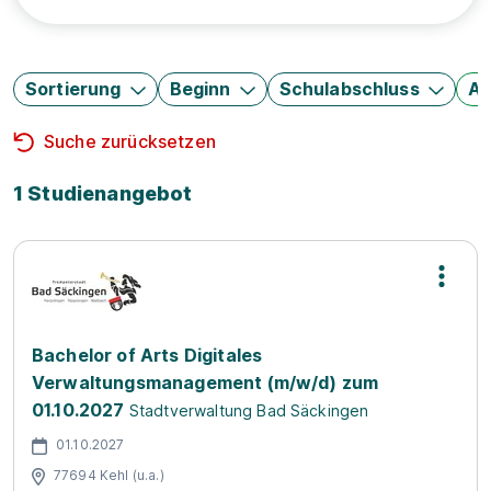
Sortierung
Beginn
Schulabschluss
Au
Suche zurücksetzen
1 Studienangebot
Bachelor of Arts Digitales
Verwaltungsmanagement (m/w/d) zum
01.10.2027
Stadtverwaltung Bad Säckingen
01.10.2027
77694 Kehl (u.a.)