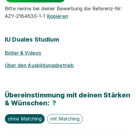
Projekt­kooper­ationen mit Unternehmen
Bitte nenne bei deiner Bewerbung die Referenz-Nr:
Duales Studium "Internationales Tourismus-
AZY-2184630-1-1
Kopieren
Alumni­netz­werk
und Eventmanagement(B.A.)" Schilling Roofbar
SRH University
Exkur­sionen
IU Duales Studium
01.10.2026
69115 Heidelberg
Bilder & Videos
Möglichkeit Homeoffice
Über den Ausbildungsbetrieb
Übereinstimmung mit deinen Stärken
Duales Studium Tourismusmanagement (B.A.) -
& Wünschen:
?
Reisebüro Holiday
IU Duales Studium
ohne Matching
mit Matching
01.10.2026
63165 Mühlheim / 60306 Frankfurt am Main
Video