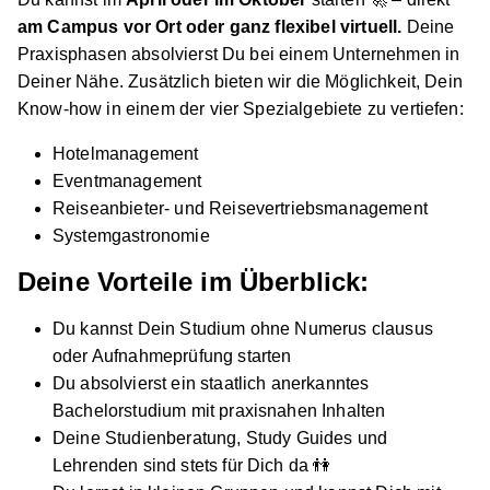
01.10.2026
am Campus vor Ort
oder ganz flexibel virtuell
.
Deine
06429 Nienburg (Saale) / 04103 Leipzig
Praxisphasen absolvierst Du bei einem Unternehmen in
Video
Deiner Nähe. Zusätzlich bieten wir die Möglichkeit, Dein
Know-how in einem der vier Spezialgebiete zu vertiefen:
Hotelmanagement
Eventmanagement
S
Reiseanbieter- und Reisevertriebsmanagement
Systemgastronomie
Bachelor of Arts BWL – Tourismus FR
Deine Vorteile im Überblick:
Destinations- und Kurortemanagement ab
01.10.2027
Stadt Friedrichshafen K.d.ö.R.
Du kannst Dein Studium ohne Numerus clausus
oder Aufnahmeprüfung starten
01.10.2027
Du absolvierst ein staatlich anerkanntes
88045 Friedrichshafen / 88212 Ravensburg
Bachelorstudium mit praxisnahen Inhalten
1.368 € pro Monat
Deine Studienberatung, Study Guides und
Lehrenden sind stets für Dich da 👫
Neu