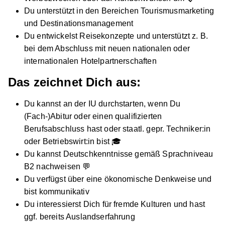
Dualer Bachelor of Arts (B.A.) in der
Du unterstützt in den Bereichen Tourismusmarketing
Fachrichtung Hotel- und Tourismusmarketing
und Destinationsmanagement
IST-Hochschule für Management
Du entwickelst Reisekonzepte und unterstützt z. B.
bei dem Abschluss mit neuen nationalen oder
01.10.2026
internationalen Hotelpartnerschaften
Mehrere Standorte
Das zeichnet Dich aus:
Video
Du kannst an der IU durchstarten, wenn Du
(Fach-)Abitur oder einen qualifizierten
Berufsabschluss hast oder staatl. gepr. Techniker:in
oder Betriebswirt:in bist 🎓
Du kannst Deutschkenntnisse gemäß Sprachniveau
B2 nachweisen 💬
Duales Studium "Internationales Tourismus-
Du verfügst über eine ökonomische Denkweise und
und Eventmanagement (B.A.)" Service Factory
bist kommunikativ
SRH University
Du interessierst Dich für fremde Kulturen und hast
01.10.2026
ggf. bereits Auslandserfahrung
80469 München