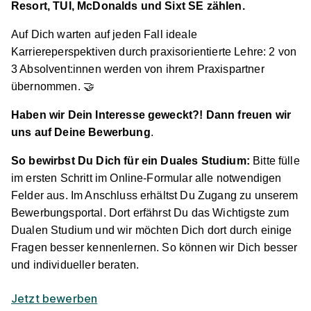
Resort, TUI, McDonalds und Sixt SE zählen.
Duales Studium Tourismusmanagement (B.A.)
am virtuellen Campus - EBZ Service GmbH
IU
Auf Dich warten auf jeden Fall ideale
Duales Studium
Karriereperspektiven durch praxisorientierte Lehre: 2 von
3 Absolvent:innen werden von ihrem Praxispartner
01.10.2026
übernommen. 🤝
44795 Bochum
Video
Haben wir Dein Interesse geweckt?! Dann freuen wir
uns auf Deine Bewerbung
.
So bewirbst Du Dich für ein Duales Studium:
Bitte fülle
im ersten Schritt im Online-Formular alle notwendigen
Felder aus. Im Anschluss erhältst Du Zugang zu unserem
Bewerbungsportal. Dort erfährst Du das Wichtigste zum
Dualen Studium und wir möchten Dich dort durch einige
Duales Studium Tourismusmanagement (B.A.)
Fragen besser kennenlernen. So können wir Dich besser
am virtuellen Campus - B&B Hotel München
und individueller beraten.
Airport
IU Duales Studium
01.10.2026
Jetzt bewerben