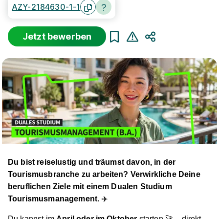
AZY-2184630-1-1
Sortierung
Beginn
Schulabschluss
Au
Jetzt bewerben
Suche zurücksetzen
Teilen
Infos zum Studiengang
Tourismusmanagement
893 Studienangebote
Du bist reiselustig und träumst davon, in der
Tourismusbranche zu arbeiten
? Verwirkliche Deine
Duales Studium Tourismusmanagement (B.A.) -
beruflichen Ziele mit einem Dualen Studium
Bernstein Acamed Resort - Neugattersleben
IU
Tourismusmanagement.
✈️
Duales Studium
Du kannst im
April oder im Oktober
starten 🚀 – direkt