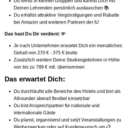
Du lernst in kleinen Gruppen und kannst Dich mit
Deinen Lehrenden persönlich austauschen 📚
Du erhältst attraktive Vergünstigungen und Rabatte
bei Amazon und weiteren Partnern der IU
Das hast Du Dir verdient:
💸
Duales Studium Tourismusmanagement (B.A.)
Je nach Unternehmen erwartet Dich ein monatliches
am virtuellen Campus - Komenský Gäste- und
Gehalt von 270 € - 375 € brutto
Tagungshaus
IU Duales Studium
Zusätzlich werden Deine Studiengebühren in Höhe
01.10.2026
von bis zu 789 € mtl. übernommen
02747 Herrnhut
Das erwartet Dich:
Video
Du durchläufst alle Bereiche des Hotels und bist als
Allrounder überall flexibel einsetzbar
Du bist Ansprechpartner für nationale und
internationale Gäste
Du planst, organisierst und setzt Veranstaltungen zu
Werbezwecken oder auf Kundenwunsch um 📋