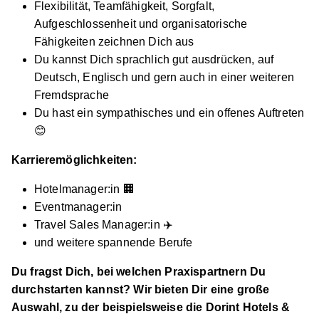
Flexibilität, Teamfähigkeit, Sorgfalt,
Aufgeschlossenheit und organisatorische
Fähigkeiten zeichnen Dich aus
Du kannst Dich sprachlich gut ausdrücken, auf
Deutsch, Englisch und gern auch in einer weiteren
Fremdsprache
Du hast ein sympathisches und ein offenes Auftreten
Duales Studium Tourismusmanagement
nicko
😊
cruises Schiffsreisen GmbH
Karrieremöglichkeiten:
01.10.2027
70499 Stuttgart / 40233 Düsseldorf
Hotelmanager:in 🏢
Eventmanager:in
960 € pro Monat
Travel Sales Manager:in ✈️
und weitere spannende Berufe
Du fragst Dich, bei welchen Praxispartnern Du
durchstarten kannst? Wir bieten Dir eine große
Auswahl, zu der beispielsweise die Dorint Hotels &