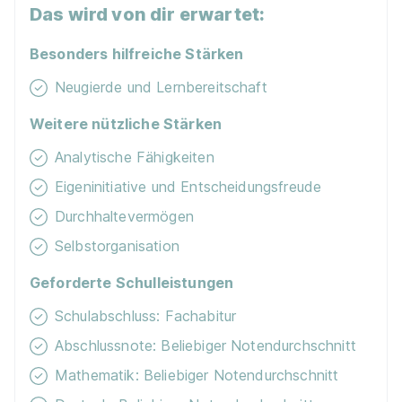
Das wird von dir erwartet:
Besonders hilfreiche Stärken
Neugierde und Lernbereitschaft
Weitere nützliche Stärken
Analytische Fähigkeiten
Dualer Bachelor of Arts (B.A.) in der
Fachrichtung Tourismus Management
IST-
Eigeninitiative und Entscheidungsfreude
Hochschule für Management
Durchhaltevermögen
01.10.2026
Selbstorganisation
Mehrere Standorte
Geforderte Schulleistungen
Video
Schulabschluss: Fachabitur
Abschlussnote: Beliebiger Notendurchschnitt
Mathematik: Beliebiger Notendurchschnitt