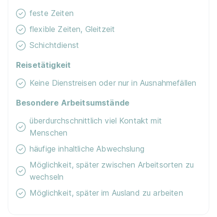
Video
feste Zeiten
flexible Zeiten, Gleitzeit
Schichtdienst
Reisetätigkeit
Keine Dienstreisen oder nur in Ausnahmefällen
Duales Studium Tourismusmanagement (B.A.) -
Seminaris Hotel- und Kongressstätten
Besondere Arbeitsumstände
Betriebsgesellsc...
IU Duales Studium
überdurchschnittlich viel Kontakt mit
01.10.2026
Menschen
14471 Potsdam / 12529 Berlin
häufige inhaltliche Abwechslung
Video
Möglichkeit, später zwischen Arbeitsorten zu
wechseln
Möglichkeit, später im Ausland zu arbeiten