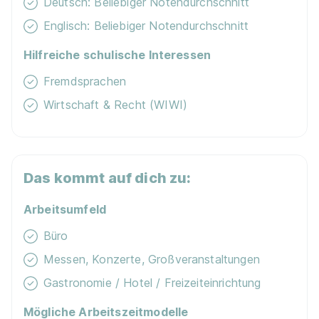
Deutsch: Beliebiger Notendurchschnitt
Englisch: Beliebiger Notendurchschnitt
Duales Studium Tourismusmanagement
nicko
cruises Schiffsreisen GmbH
Hilfreiche schulische Interessen
01.04.2027
Fremdsprachen
70499 Stuttgart / 40233 Düsseldorf
Wirtschaft & Recht (WIWI)
960 € pro Monat
Das kommt auf dich zu:
Arbeitsumfeld
Büro
Duales Studium Tourismusmanagement (B.A.) -
Messen, Konzerte, Großveranstaltungen
MGAM Alliance Concept GmbH
IU Duales Studium
Gastronomie / Hotel / Freizeiteinrichtung
01.10.2026
61449 Steinbach (Taunus) / 60306 Frankfurt am Main
Mögliche Arbeitszeitmodelle