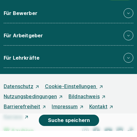
Für Bewerber
Für Arbeitgeber
Für Lehrkräfte
Datenschutz
Cookie-Einstellungen
Nutzungsbedingungen
Bildnachweis
Barrierefreiheit
Impressum
Kontakt
Karriere
Suche speichern
instagram
facebook
youtube
linked
t