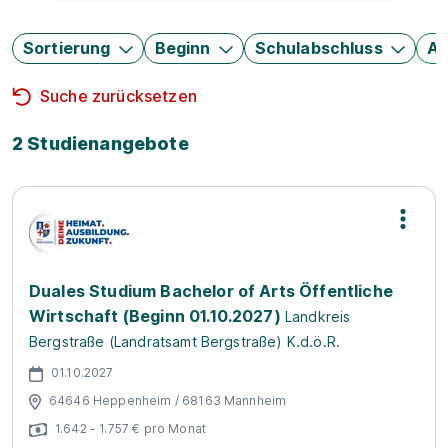
Sortierung
Beginn
Schulabschluss
Au
Suche zurücksetzen
2 Studienangebote
Duales Studium Bachelor of Arts Öffentliche
Wirtschaft (Beginn 01.10.2027)
Landkreis
Bergstraße (Landratsamt Bergstraße) K.d.ö.R.
01.10.2027
64646 Heppenheim / 68163 Mannheim
1.642 - 1.757 € pro Monat