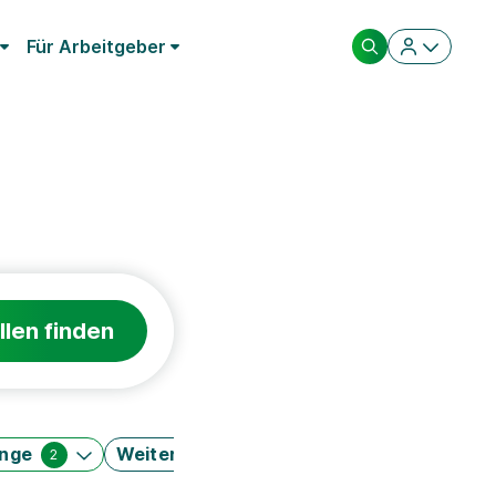
Für Arbeitgeber
llen finden
änge
Weitere Filter
2