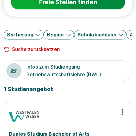
Freie Stellen finden
Sortierung
Beginn
Schulabschluss
Au
Suche zurücksetzen
Infos zum Studiengang
Betriebswirtschaftslehre (BWL)
1 Studienangebot
Duales Studium Bachelor of Arts