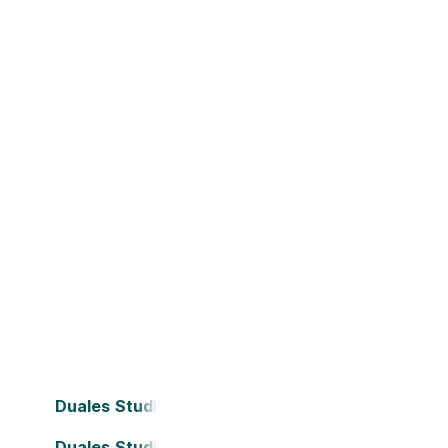
Duales Studium Bielefeld
Duales Studium Dortmund