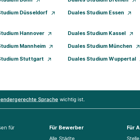
Studium Düsseldorf
Duales Studium Essen
Studium Hannover
Duales Studium Kassel
Studium Mannheim
Duales Studium München
Studium Stuttgart
Duales Studium Wuppertal
endergerechte Sprache
wichtig ist.
sen für
Für Bewerber
Für 
Alle Städte
Stell