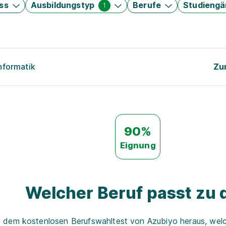
ss
Ausbildungstyp
Berufe
Studieng
1
nformatik
Zu
90%
Eignung
Welcher Beruf passt zu d
t dem kostenlosen Berufswahltest von Azubiyo heraus, welch