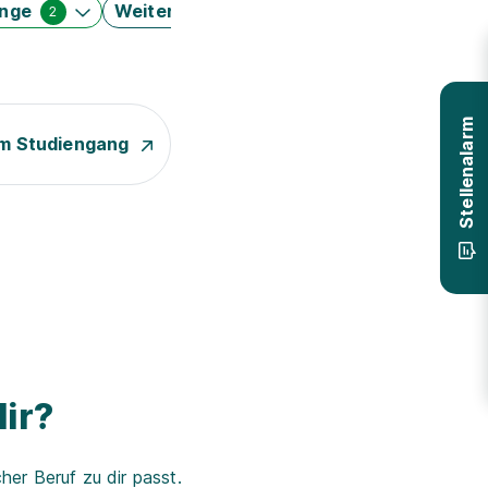
änge
Weitere Filter
2
Stellenalarm
m Studiengang
ir?
er Beruf zu dir passt.