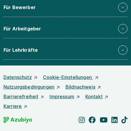
Für Bewerber
Für Arbeitgeber
Für Lehrkräfte
Datenschutz
Cookie-Einstellungen
Nutzungsbedingungen
Bildnachweis
Barrierefreiheit
Impressum
Kontakt
Karriere
instagram
facebook
youtube
linked
t