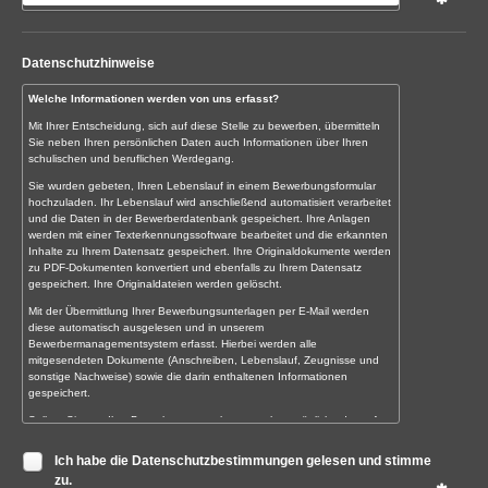
Datenschutzhinweise
Welche Informationen werden von uns erfasst?
Mit Ihrer Entscheidung, sich auf diese Stelle zu bewerben, übermitteln
Sie neben Ihren persönlichen Daten auch Informationen über Ihren
schulischen und beruflichen Werdegang.
Sie wurden gebeten, Ihren Lebenslauf in einem Bewerbungsformular
hochzuladen. Ihr Lebenslauf wird anschließend automatisiert verarbeitet
und die Daten in der Bewerberdatenbank gespeichert. Ihre Anlagen
werden mit einer Texterkennungssoftware bearbeitet und die erkannten
Inhalte zu Ihrem Datensatz gespeichert. Ihre Originaldokumente werden
zu PDF-Dokumenten konvertiert und ebenfalls zu Ihrem Datensatz
gespeichert. Ihre Originaldateien werden gelöscht.
Mit der Übermittlung Ihrer Bewerbungsunterlagen per E-Mail werden
diese automatisch ausgelesen und in unserem
Bewerbermanagementsystem erfasst. Hierbei werden alle
mitgesendeten Dokumente (Anschreiben, Lebenslauf, Zeugnisse und
sonstige Nachweise) sowie die darin enthaltenen Informationen
gespeichert.
Sollten Sie uns Ihre Bewerbungsunterlagen noch persönlich oder auf
dem Postweg übermitteln, digitalisieren wir diese zunächst und erfassen
sie anschließend ebenfalls in unserem Bewerbermanagementsystem.
Ich habe die Datenschutzbestimmungen gelesen und stimme
Die Originalunterlagen senden wir Ihnen umgehend wieder zurück.
zu.