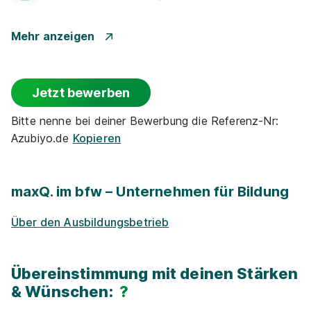
Praktikums-Pool
Mehr anzeigen
E-Lear­ning / On­line-Kur­se
Jetzt bewerben
Projekt­kooper­ationen mit Unternehmen
Bitte nenne bei deiner Bewerbung die Referenz-Nr:
Azubiyo.de
Kopieren
Exkur­sionen
Han­dy / Tab­let / Note­book
maxQ. im bfw – Unternehmen für Bildung
Über den Ausbildungsbetrieb
Kostenloses WLAN
Schulgeld­frei
Übereinstimmung mit deinen Stärken
& Wünschen:
?