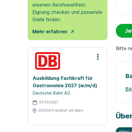
unserem Berufswahltest.
Eignung checken und passende
Stelle finden.
Je
Mehr erfahren
Bitte 
B
Ausbildung Fachkraft für
Gastronomie 2027 (w/m/d)
Bi
Deutsche Bahn AG
01.09.2027
60308 Frankfurt am Main
Über
ohne 