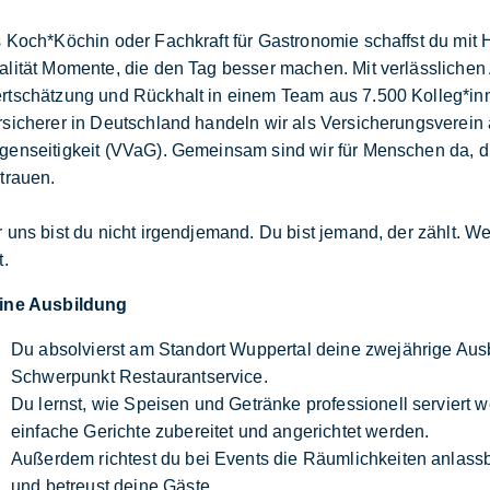
s Koch*Köchin oder Fachkraft für Gastronomie schaffst du mit
alität Momente, die den Tag besser machen. Mit verlässlichen
rtschätzung und Rückhalt in einem Team aus 7.500 Kolleg*inn
rsicherer in Deutschland handeln wir als Versicherungsverein 
genseitigkeit (VVaG). Gemeinsam sind wir für Menschen da, d
trauen.
 uns bist du nicht irgendjemand. Du bist jemand, der zählt. We
t.
ine Ausbildung
Du absolvierst am Standort Wuppertal deine zwejährige Aus
Schwerpunkt Restaurantservice.
Du lernst, wie Speisen und Getränke professionell serviert 
einfache Gerichte zubereitet und angerichtet werden.
Außerdem richtest du bei Events die Räumlichkeiten anlas
und betreust deine Gäste.