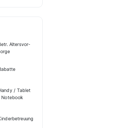
etr. Alters­vor­
sorge
Rabatte
Han­dy / Tab­let
/ Note­book
in­der­be­treu­ung