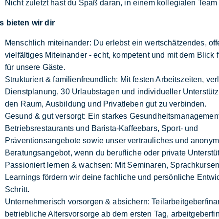
Nicht zuletzt hast du Spaß daran, in einem kollegialen Tea
s bieten wir dir
Menschlich miteinander: Du erlebst ein wertschätzendes, off
vielfältiges Miteinander - echt, kompetent und mit dem Blick
für unsere Gäste.
Strukturiert & familienfreundlich: Mit festen Arbeitszeiten, ver
Dienstplanung, 30 Urlaubstagen und individueller Unterstüt
den Raum, Ausbildung und Privatleben gut zu verbinden.
Gesund & gut versorgt: Ein starkes Gesundheitsmanagement
Betriebsrestaurants und Barista-Kaffeebars, Sport- und
Präventionsangebote sowie unser vertrauliches und anony
Beratungsangebot, wenn du berufliche oder private Unterstü
Passioniert lernen & wachsen: Mit Seminaren, Sprachkursen
Learnings fördern wir deine fachliche und persönliche Entwic
Schritt.
Unternehmerisch vorsorgen & absichern: Teilarbeitgeberfina
betriebliche Altersvorsorge ab dem ersten Tag, arbeitgeberfi