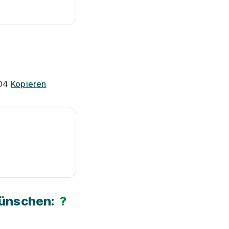
5D4
Kopieren
Wünschen:
?