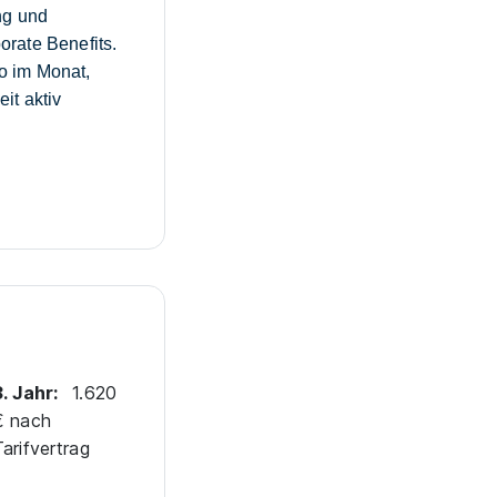
ng und
rate Benefits.
ro im Monat,
it aktiv
3. Jahr:
1.620
€ nach
Tarifvertrag