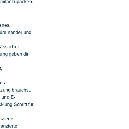
m mitanzupacken.
enes,
 füreinander und
lässlicher
zung geben dir
,
mes
tzung brauchst.
 und E-
klung Schritt für
nzierte
nanzierte