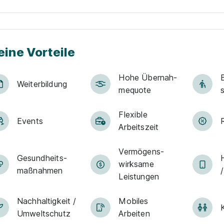
eine Vorteile
Hohe Über­nah­
B
Weiter­bildung
me­quote
Flexible
Events
Arbeitszeit
Vermögens­
Ge­sund­heits­
wirksame
maß­nah­men
Leistungen
Nachhaltigkeit /
Mobiles
K
Umweltschutz
Arbeiten