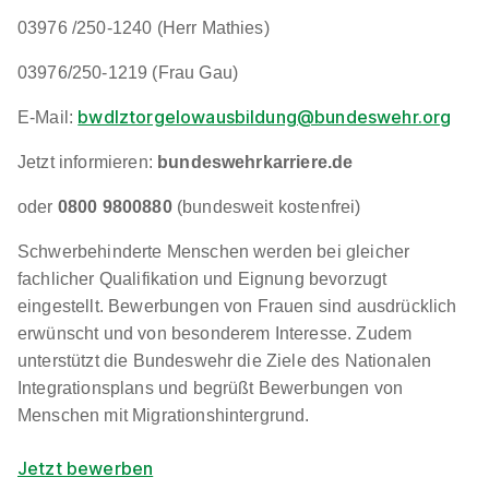
03976 /250-1240 (Herr Mathies)
03976/250-1219 (Frau Gau)
bwdlztorgelowausbildung@bundeswehr.org
E-Mail:
Jetzt infor­mie­ren:
bun­des­wehr­kar­riere.de
oder
0800 9800880
(bun­des­weit kos­ten­frei)
Schwerbehinderte Menschen werden bei gleicher
fachlicher Qualifikation und Eignung bevorzugt
eingestellt. Bewerbungen von Frauen sind ausdrücklich
erwünscht und von besonderem Interesse. Zudem
unterstützt die Bundeswehr die Ziele des Nationalen
Integrationsplans und begrüßt Bewerbungen von
Menschen mit Migrationshintergrund.
Jetzt bewerben