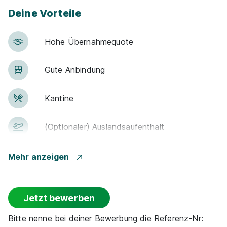
Deine Vorteile
Hohe Über­nah­me­quote
Gute An­bin­dung
Kantine
(Optionaler) Auslandsaufenthalt
Park­plätze
Mehr anzeigen
Barriere­frei­heit
Jetzt bewerben
Zu­satz­qua­li­fi­ka­tio­nen
Bitte nenne bei deiner Bewerbung die Referenz-Nr: