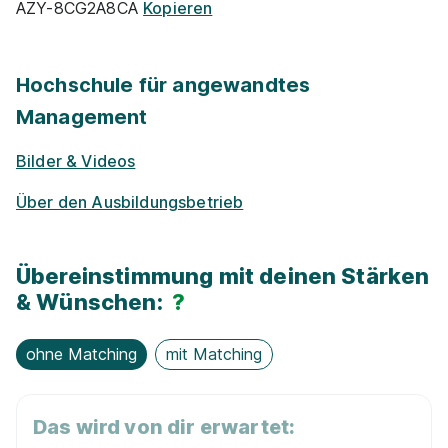
AZY-8CG2A8CA
Kopieren
Events für Schü­ler / Stu­die­ren­de
Rabatt-Pro­gramme für Schüler / ­Studierende
Hochschule für angewandtes
Management
Stipendien
Bilder & Videos
Praktikums-Pool
Über den Ausbildungsbetrieb
E-Lear­ning / On­line-Kur­se
Übereinstimmung mit deinen Stärken
& Wünschen:
?
Projekt­kooper­ationen mit Unternehmen
ohne Matching
mit Matching
Alumni­netz­werk
Exkur­sionen
Das wird von dir erwartet: