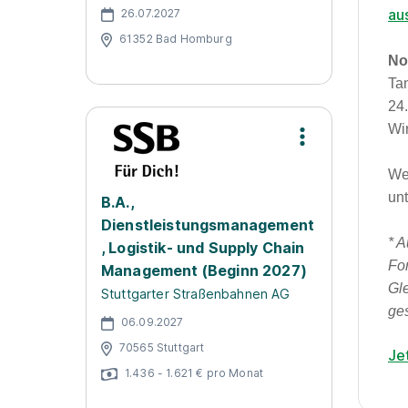
au
26.07.2027
61352 Bad Homburg
No
Ta
24
Wir
We
un
B.A.,
Dienstleistungsmanagement
* A
, Logistik- und Supply Chain
Fo
Management (Beginn 2027)
Gl
Stuttgarter Straßenbahnen AG
ges
06.09.2027
70565 Stuttgart
Je
1.436 - 1.621 € pro Monat