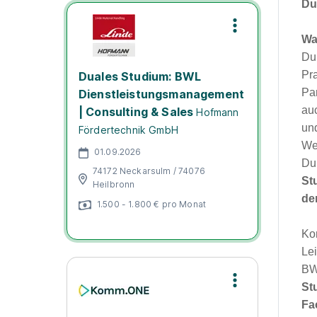
Du
Wa
Du
Pr
Duales Studium: BWL
Pa
Dienstleistungsmanagement
au
| Consulting & Sales
Hofmann
un
Fördertechnik GmbH
We
01.09.2026
Du
74172 Neckarsulm / 74076
St
Heilbronn
de
1.500 - 1.800 € pro Monat
Ko
Le
BW
St
Fa