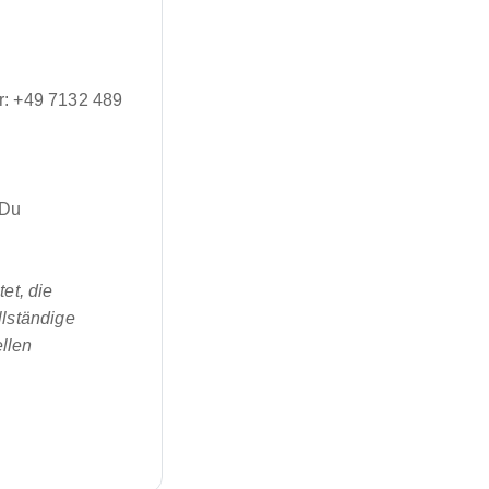
r: +49 7132 489
 Du
et, die
llständige
llen