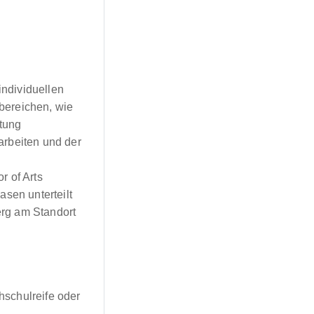
ndividuellen
bereichen, wie
ltung
arbeiten und der
r of Arts
asen unterteilt
rg am Standort
schulreife oder