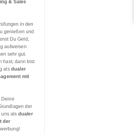
ing & Sales
rüfungen in den
 zu genießen und
enst Du Geld,
ng aufweisen
n sehr gut.
 hast, dann bist
g als
dualer
agement mit
t Deine
Grundlagen der
 uns als
dualer
 der
ewerbung!