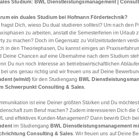
ales Studium: BWL Dienstleistungsmanagement | Consult
rum ein duales Studium bei Hofmann Fördertechnik?
 fragst Dich, wieso Du dual studieren solltest? Um nach den P
axisphasen zu arbeiten, anstatt die Semesterferien im Urlaub
rty zu machen? Doch im Gegensatz zu Vollzeitstudenten verdi
ch in den Theoriephasen, Du kannst einiges an Praxiserfahru
d Deine Chancen auf eine Übernahme nach dem Studium stehe
nn Du nun noch Interesse an betriebswirtschaftlichen Abläufen
 bei uns genau richtig und wir freuen uns auf Deine Bewerbun
udent (w/m/d)
für den Studiengang
BWL Dienstleistungsman
m Schwerpunkt Consulting & Sales
.
mmunikation ist eine Deiner größten Stärken und Du möchtes
idenschaft zum Beruf machen? Zudem interessieren Dich die 
L und effektives Kunden-Management? Dann bewirb Dich bei
udent
im Studiengang
BWL Dienstleistungsmanagement mit
chrichtung Consulting & Sales
. Wir freuen uns auf Deine B