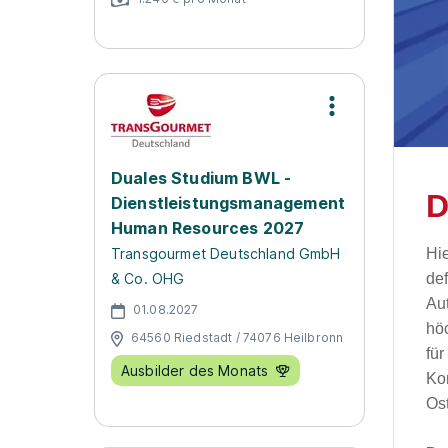
Duales Studium BWL -
D
Dienstleistungsmanagement
Human Resources 2027
Hie
Transgourmet Deutschland GmbH
de
& Co. OHG
Au
01.08.2027
hö
64560 Riedstadt / 74076 Heilbronn
für
Ausbilder des Monats
Ko
Os