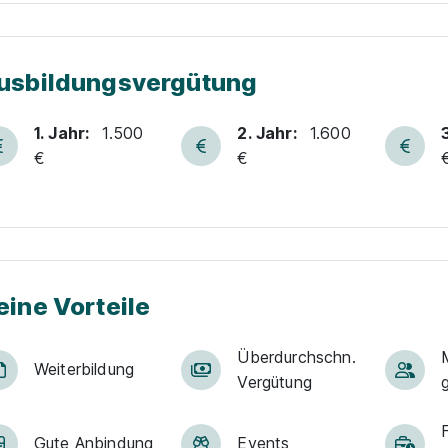
usbildungsvergütung
1. Jahr:
1.500
2. Jahr:
1.600
€
€
eine Vorteile
Über­durch­schn.
M
Weiter­bildung
Ver­gü­tung
Gute An­bin­dung
Events