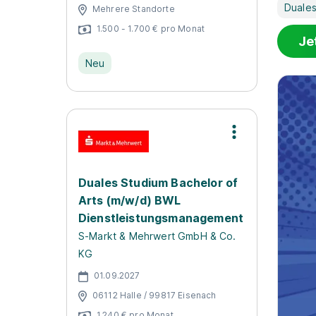
Duales
Mehrere Standorte
1.500 - 1.700 € pro Monat
Je
Neu
Duales Studium Bachelor of
Arts (m/w/d) BWL
Dienstleistungsmanagement
S-Markt & Mehrwert GmbH & Co.
KG
01.09.2027
06112 Halle / 99817 Eisenach
1.240 € pro Monat