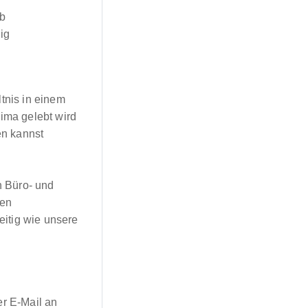
eb
ig
tnis in einem
lima gelebt wird
en kannst
n Büro- und
ken
seitig wie unsere
r E-Mail an