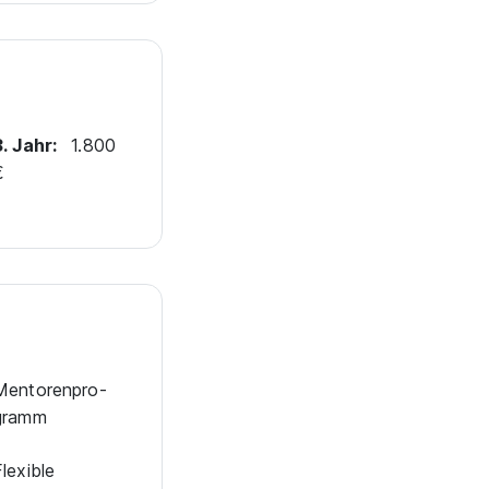
3. Jahr:
1.800
€
en­to­ren­pro­
gramm
Flexible