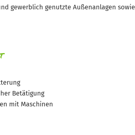
n und gewerblich genutzte Außenanlagen sowi
t
tterung
her Betätigung
ten mit Maschinen