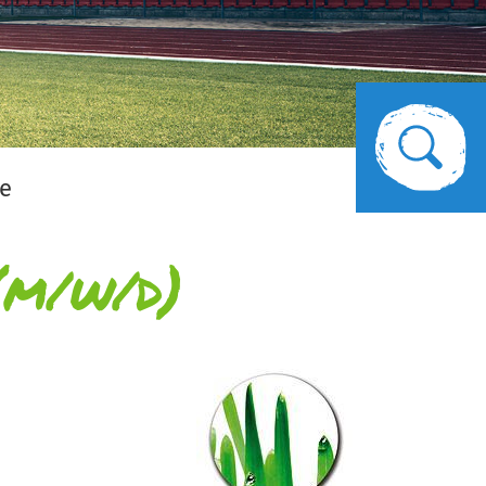
le
(m/w/d)