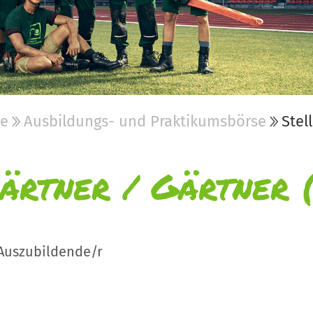
be
Ausbildungs- und Praktikumsbörse
Stel
ärtner / Gärtner 
Auszubildende/r