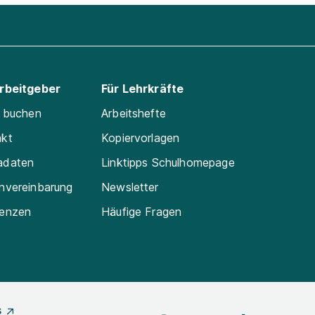
Arbeitgeber
Für Lehrkräfte
e buchen
Arbeitshefte
akt
Kopiervorlagen
adaten
Linktipps Schulhomepage
nvereinbarung
Newsletter
renzen
Häufige Fragen
s