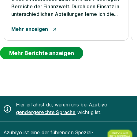
Bereiche der Finanzwelt. Durch den Einsatz in
unterschiedlichen Abteilungen lerne ich die
verschiedenen Tätigkeitsfelder einer Bank
Mehr anzeigen
kennen und sammle dabei wertvolle
praktische Erfahrungen.Besonders schätze
ich die abwechslungsr...
Mehr Berichte anzeigen
Hier erfährst du, warum uns bei Azubiyo
gendergerechte Sprache
wichtig ist.
Azubiyo ist eine der führenden Spezial-