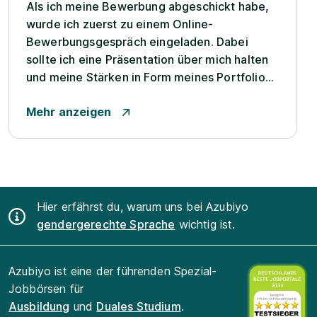
Als ich meine Bewerbung abgeschickt habe,
wurde ich zuerst zu einem Online-
Bewerbungsgespräch eingeladen. Dabei
sollte ich eine Präsentation über mich halten
und meine Stärken in Form meines Portfolios
darstellen. Nachdem ich später noch einmal
Mehr anzeigen
zu einem persönlichen Gespräch eingeladen
wurde, kam sehr zeitnah die Zusage für die
Ausbildung. Meine bisherige Z...
Hier erfährst du, warum uns bei Azubiyo
gendergerechte Sprache
wichtig ist.
Azubiyo ist eine der führenden Spezial-
Jobbörsen für
Ausbildung
und
Duales Studium
.